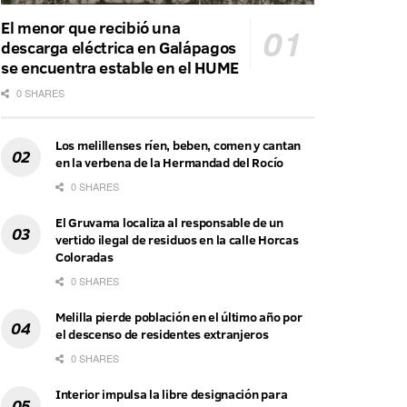
El menor que recibió una
descarga eléctrica en Galápagos
se encuentra estable en el HUME
0 SHARES
Los melillenses ríen, beben, comen y cantan
en la verbena de la Hermandad del Rocío
0 SHARES
El Gruvama localiza al responsable de un
vertido ilegal de residuos en la calle Horcas
Coloradas
0 SHARES
Melilla pierde población en el último año por
el descenso de residentes extranjeros
0 SHARES
Interior impulsa la libre designación para