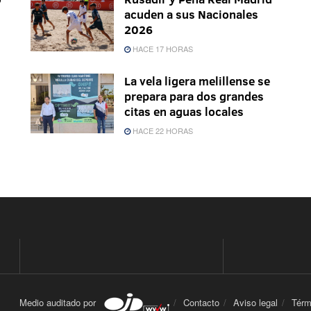
acuden a sus Nacionales
2026
HACE 17 HORAS
La vela ligera melillense se
prepara para dos grandes
citas en aguas locales
HACE 22 HORAS
Medio auditado por
Contacto
Aviso legal
Térm