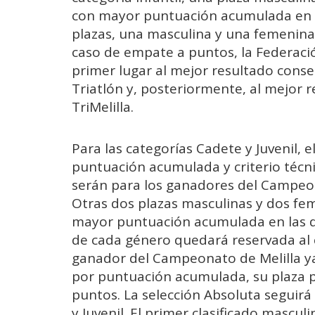
con mayor puntuación acumulada en las
plazas, una masculina y una femenina,
caso de empate a puntos, la Federació
primer lugar al mejor resultado cons
Triatlón y, posteriormente, al mejor r
TriMelilla.
Para las categorías Cadete y Juvenil, e
puntuación acumulada y criterio técn
serán para los ganadores del Campeona
Otras dos plazas masculinas y dos fem
mayor puntuación acumulada en las dos
de cada género quedará reservada al cr
ganador del Campeonato de Melilla ya 
por puntuación acumulada, su plaza pa
puntos. La selección Absoluta seguir
y Juvenil. El primer clasificado mascul