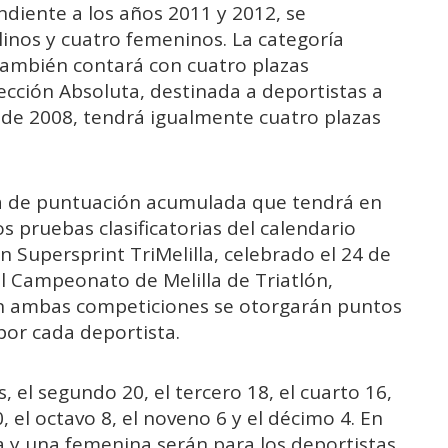
diente a los años 2011 y 2012, se
inos y cuatro femeninos. La categoría
 también contará con cuatro plazas
ección Absoluta, destinada a deportistas a
esde 2008, tendrá igualmente cuatro plazas
a de puntuación acumulada que tendrá en
s pruebas clasificatorias del calendario
lón Supersprint TriMelilla, celebrado el 24 de
l Campeonato de Melilla de Triatlón,
 En ambas competiciones se otorgarán puntos
por cada deportista.
s, el segundo 20, el tercero 18, el cuarto 16,
0, el octavo 8, el noveno 6 y el décimo 4. En
na y una femenina serán para los deportistas