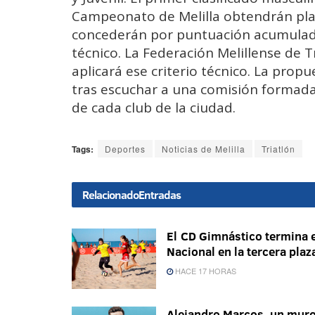
Campeonato de Melilla obtendrán plaz
concederán por puntuación acumulada 
técnico. La Federación Melillense de 
aplicará ese criterio técnico. La prop
tras escuchar a una comisión formada
de cada club de la ciudad.
Tags:
Deportes
Noticias de Melilla
Triatlón
Relacionado
Entradas
El CD Gimnástico termina e
Nacional en la tercera plaz
HACE 17 HORAS
Alejandro Marcos, un mur