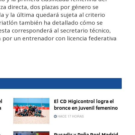
a directa, dos plazas por género se
y la última quedará sujeta al criterio
Triatlón también ha detallado cómo se
uesta corresponderá al secretario técnico,
 por un entrenador con licencia federativa
l
El CD Higicontrol logra el
a
bronce en juvenil femenino
HACE 17 HORAS
o
Rusadir y Peña Real Madrid