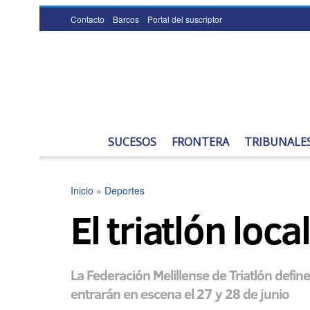
Contacto
Barcos
Portal del suscriptor
SUCESOS
FRONTERA
TRIBUNALE
Inicio
»
Deportes
El triatlón loc
La Federación Melillense de Triatlón defi
entrarán en escena el 27 y 28 de junio