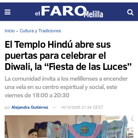
Inicio
»
Cultura y Tradiciones
El Templo Hindú abre sus
puertas para celebrar el
Diwali, la “Fiesta de las Luces”
La comunidad invita a los melillenses a encender
una vela en su centro espiritual y social, este
viernes de 18:00 a 20:30
por
Alejandra Gutiérrez
16/10/2025 21:54 CEST