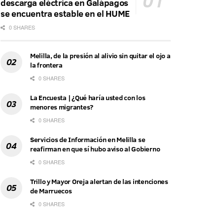
descarga eléctrica en Galápagos
se encuentra estable en el HUME
0 SHARES
Melilla, de la presión al alivio sin quitar el ojo a
la frontera
0 SHARES
La Encuesta | ¿Qué haría usted con los
menores migrantes?
0 SHARES
Servicios de Información en Melilla se
reafirman en que sí hubo aviso al Gobierno
0 SHARES
Trillo y Mayor Oreja alertan de las intenciones
de Marruecos
0 SHARES