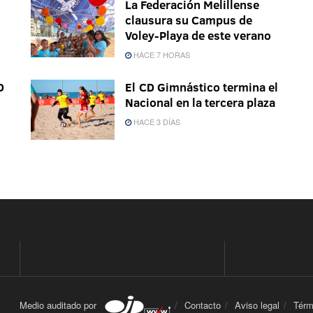
La Federación Melillense
clausura su Campus de
Voley-Playa de este verano
HACE 7 HORAS
D
El CD Gimnástico termina el
Nacional en la tercera plaza
HACE 3 DÍAS
Medio auditado por
Contacto
Aviso legal
Térm