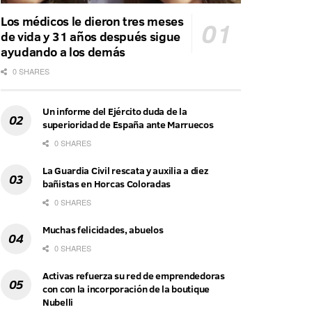
Los médicos le dieron tres meses
de vida y 31 años después sigue
ayudando a los demás
0 SHARES
Un informe del Ejército duda de la
superioridad de España ante Marruecos
0 SHARES
La Guardia Civil rescata y auxilia a diez
bañistas en Horcas Coloradas
0 SHARES
Muchas felicidades, abuelos
0 SHARES
Activas refuerza su red de emprendedoras
con con la incorporación de la boutique
Nubelli