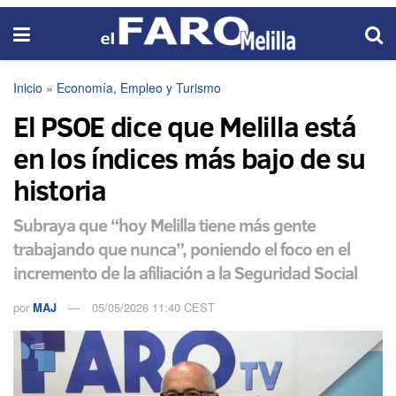
Inicio
»
Economía, Empleo y Turismo
El PSOE dice que Melilla está
en los índices más bajo de su
historia
Subraya que “hoy Melilla tiene más gente
trabajando que nunca”, poniendo el foco en el
incremento de la afiliación a la Seguridad Social
por
MAJ
05/05/2026 11:40 CEST