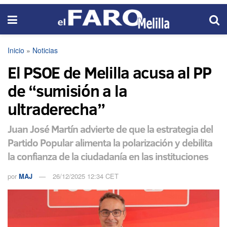
Inicio
»
Noticias
El PSOE de Melilla acusa al PP
de “sumisión a la
ultraderecha”
Juan José Martín advierte de que la estrategia del
Partido Popular alimenta la polarización y debilita
la confianza de la ciudadanía en las instituciones
por
MAJ
26/12/2025 12:34 CET