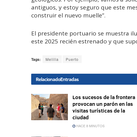
antiguos, y estoy seguro que este mes 
construir el nuevo muelle”.
El presidente portuario se muestra il
este 2025 recién estrenado y que sup
Tags:
Melilla
Puerto
Relacionado
Entradas
Los sucesos de la frontera
provocan un parón en las
visitas turísticas de la
ciudad
HACE 8 MINUTOS