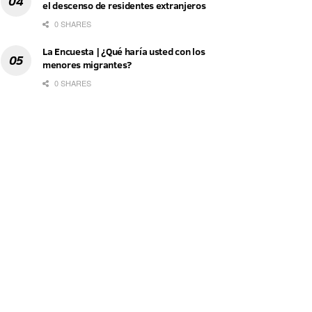
el descenso de residentes extranjeros
0 SHARES
La Encuesta | ¿Qué haría usted con los
menores migrantes?
0 SHARES