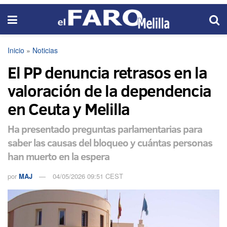
Inicio
»
Noticias
El PP denuncia retrasos en la
valoración de la dependencia
en Ceuta y Melilla
Ha presentado preguntas parlamentarias para
saber las causas del bloqueo y cuántas personas
han muerto en la espera
por
MAJ
04/05/2026 09:51 CEST