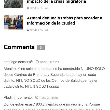
impacto de la crisis migratoria
HACE 5 HORAS
Azmani denuncia trabas para acceder a
información de la Ciudad
HACE 5 HORAS
Comments
3
santiago
comentó:
hace 3 meses
Mentira. Y no solo eso: es que no ha construido NI UNO SOLO
de los Centros de Primaria y Secundaria que hay en cada
distrito; NI UNO SOLO de los Centros de Salud que hay en
cada distrito; NI UN SOLO hospital...
Vladimir
comentó:
hace 3 meses
Donde están esas.1800.viviemfas qué no veo ni una.Porque
supongo que serían de protección oficial.O es que .las que se