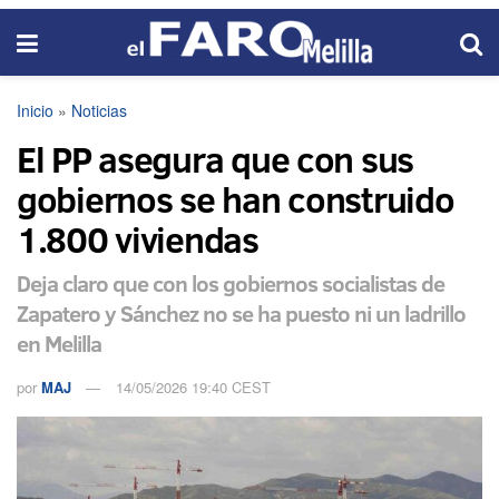
Inicio
»
Noticias
El PP asegura que con sus
gobiernos se han construido
1.800 viviendas
Deja claro que con los gobiernos socialistas de
Zapatero y Sánchez no se ha puesto ni un ladrillo
en Melilla
por
MAJ
14/05/2026 19:40 CEST