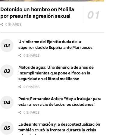
Detenido un hombre en Melilla
por presunta agresión sexual
0 SHARES
Un informe del Ejército duda de la
superioridad de España ante Marruecos
0 SHARES
Motos de agua: Una denuncia de años de
incumplimientos que pone el foco en la
seguridad en el litoral melillense
0 SHARES
Pedro Fernández Antón: "Voy a trabajar para
estar al servicio de todos los ciudadanos"
0 SHARES
La desinformación y la descontextualización
también cruzó la frontera durante la crisis