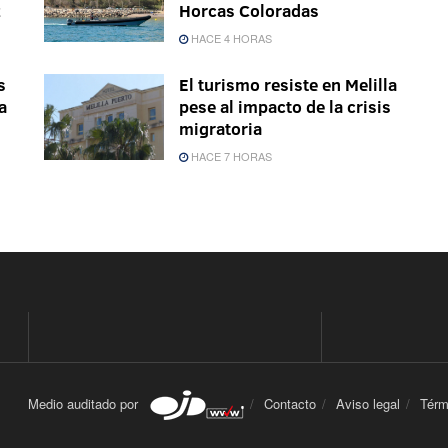
z
Horcas Coloradas
HACE 4 HORAS
s
El turismo resiste en Melilla
a
pese al impacto de la crisis
migratoria
HACE 7 HORAS
Medio auditado por
Contacto
Aviso legal
Térm