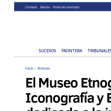
Contacto
Barcos
Portal del suscriptor
SUCESOS
FRONTERA
TRIBUNALE
Inicio
»
Noticias
El Museo Etnog
Iconografía y