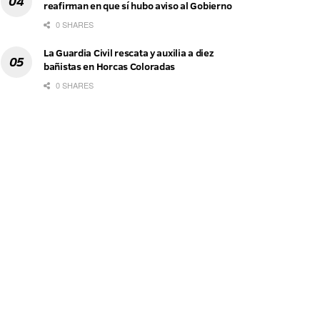
reafirman en que sí hubo aviso al Gobierno
0 SHARES
La Guardia Civil rescata y auxilia a diez
bañistas en Horcas Coloradas
0 SHARES