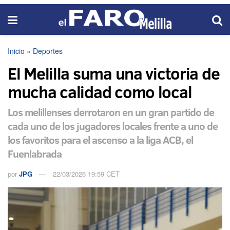
Inicio
»
Deportes
El Melilla suma una victoria de
mucha calidad como local
Los melillenses derrotaron en un gran partido de
cada uno de los jugadores locales frente a uno de
los favoritos para el ascenso a la liga ACB, el
Fuenlabrada
por
JPG
22/03/2026 19:59 CET