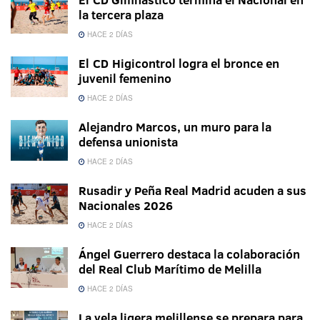
la tercera plaza
HACE 2 DÍAS
El CD Higicontrol logra el bronce en
juvenil femenino
HACE 2 DÍAS
Alejandro Marcos, un muro para la
defensa unionista
HACE 2 DÍAS
Rusadir y Peña Real Madrid acuden a sus
Nacionales 2026
HACE 2 DÍAS
Ángel Guerrero destaca la colaboración
del Real Club Marítimo de Melilla
HACE 2 DÍAS
La vela ligera melillense se prepara para