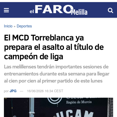
Inicio
»
Deportes
El MCD Torreblanca ya
prepara el asalto al título de
campeón de liga
Las melillenses tendrán importantes sesiones de
entrenamientos durante esta semana para llegar
al cien por cien al primer partido de este lunes
por
JPG
16/06/2026 16:34 CEST