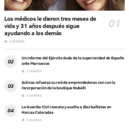
Los médicos le dieron tres meses de
vida y 31 años después sigue
ayudando a los demás
0 SHARES
Un informe del Ejército duda de la superioridad de España
ante Marruecos
0 SHARES
Activas refuerza su red de emprendedoras con con la
incorporación de la boutique Nubelli
0 SHARES
La Guardia Civil rescata y auxilia a diez bañistas en
Horcas Coloradas
0 SHARES