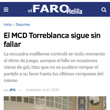
Inicio
»
Deportes
El MCD Torreblanca sigue sin
fallar
La escuadra melillense controló en todo momento
el ritmo de juego, aunque el fallo en ocasiones
claras de gol, hizo que no se pudiera romper el
partido a su favor hasta los últimos compases del
mismo
por
JPG
10/05/2026 15:27 CEST