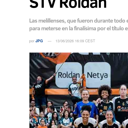
STV Roldán
Las melillenses, que fueron durante todo 
para meterse en la finalísima por el título
por
JPG
13/06/2026 16:09 CEST