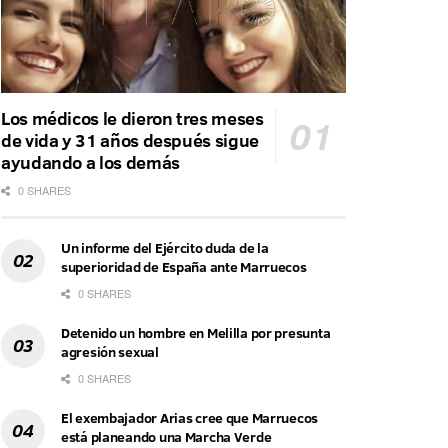
Los médicos le dieron tres meses
de vida y 31 años después sigue
ayudando a los demás
0 SHARES
Un informe del Ejército duda de la
superioridad de España ante Marruecos
0 SHARES
Detenido un hombre en Melilla por presunta
agresión sexual
0 SHARES
El exembajador Arias cree que Marruecos
está planeando una Marcha Verde