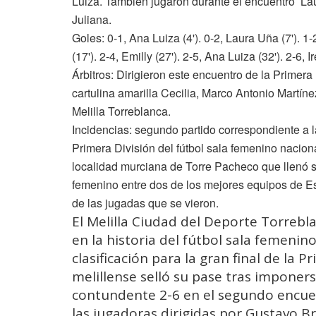
Luiza. También jugaron durante el encuentro La
Juliana.
Goles: 0-1, Ana Luiza (4'). 0-2, Laura Uña (7'). 1-
(17'). 2-4, Emilly (27'). 2-5, Ana Luiza (32'). 2-6, 
Árbitros: Dirigieron este encuentro de la Primer
cartulina amarilla Cecilia, Marco Antonio Martí
Melilla Torreblanca.
Incidencias: segundo partido correspondiente a las
Primera División del fútbol sala femenino naciona
localidad murciana de Torre Pacheco que llenó s
femenino entre dos de los mejores equipos de Es
de las jugadas que se vieron.
El Melilla Ciudad del Deporte Torreb
en la historia del fútbol sala femenin
clasificación para la gran final de la 
melillense selló su pase tras imponer
contundente 2-6 en el segundo encuen
las jugadoras dirigidas por Gustavo 