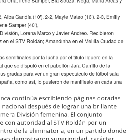
ura Uña, Irene Samper, Bia Souza, Nega, María Arcas y
2, Alba Gandía (10'). 2-2, Mayte Mateo (16'). 2-3, Emilly
Irene Samper (40'),
a División, Lorena Marco y Javier Andreo. Recibieron
nez en el STV Roldán; Amandinha en el Melilla Ciudad de
 semifinales por la lucha por el título liguero en la
l que se disputó en el pabellón Jara Carrillo de la
us gradas para ver un gran espectáculo de fútbol sala
paña, como así, lo pusieron de manifiesto en cada una
lanca continúa escribiendo páginas doradas
o nacional después de lograr una brillante
Primera División femenina. El conjunto
se con autoridad al STV Roldán por un
tro de la eliminatoria, en un partido donde
Bravo demostraron superioridad, carácter