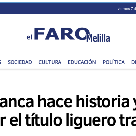
viernes 7 
S
SOCIEDAD
CULTURA
EDUCACIÓN
POLÍTICA
D
nca hace historia y
r el título liguero t