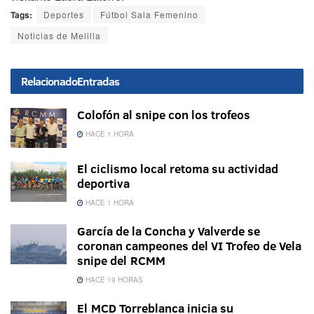
Tags:
Deportes
Fútbol Sala Femenino
Noticias de Melilla
Relacionado
Entradas
Colofón al snipe con los trofeos
HACE 1 HORA
El ciclismo local retoma su actividad
deportiva
HACE 1 HORA
García de la Concha y Valverde se
coronan campeones del VI Trofeo de Vela
snipe del RCMM
HACE 19 HORAS
El MCD Torreblanca inicia su