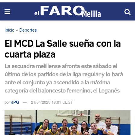
Inicio
»
Deportes
El MCD La Salle sueña con la
cuarta plaza
La escuadra melillense afronta este sábado el
último de los partidos de la liga regular y lo hará
ante el conjunto ya ascendido a la máxima
categoría del baloncesto femenino, el Leganés
por
JPG
21/04/2025 18:01 CEST