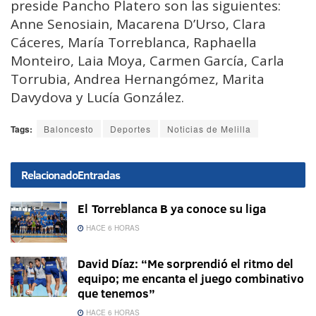
preside Pancho Platero son las siguientes:
Anne Senosiain, Macarena D’Urso, Clara
Cáceres, María Torreblanca, Raphaella
Monteiro, Laia Moya, Carmen García, Carla
Torrubia, Andrea Hernangómez, Marita
Davydova y Lucía González.
Tags:
Baloncesto
Deportes
Noticias de Melilla
Relacionado
Entradas
El Torreblanca B ya conoce su liga
HACE 6 HORAS
David Díaz: “Me sorprendió el ritmo del
equipo; me encanta el juego combinativo
que tenemos”
HACE 6 HORAS