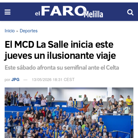
Inicio
»
Deportes
El MCD La Salle inicia este
jueves un ilusionante viaje
Este sábado afronta su semifinal ante el Celta
por
JPG
13/05/2026 18:31 CEST