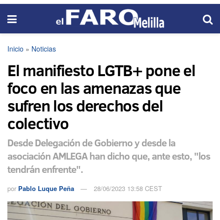
Inicio
»
Noticias
El manifiesto LGTB+ pone el
foco en las amenazas que
sufren los derechos del
colectivo
Desde Delegación de Gobierno y desde la
asociación AMLEGA han dicho que, ante esto, "los
tendrán enfrente".
por
Pablo Luque Peña
28/06/2023 13:58 CEST