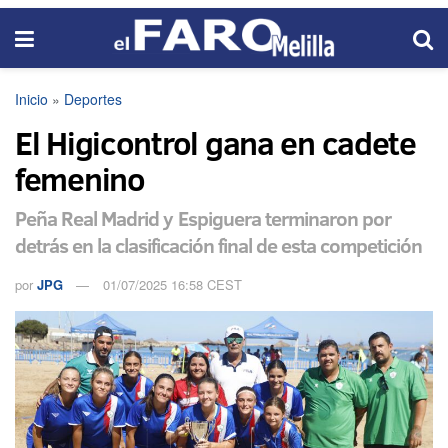
Inicio
»
Deportes
El Higicontrol gana en cadete
femenino
Peña Real Madrid y Espiguera terminaron por
detrás en la clasificación final de esta competición
por
JPG
01/07/2025 16:58 CEST