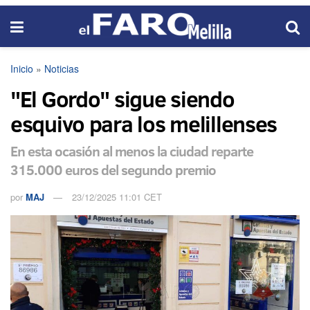
Inicio
»
Noticias
"El Gordo" sigue siendo
esquivo para los melillenses
En esta ocasión al menos la ciudad reparte
315.000 euros del segundo premio
por
MAJ
23/12/2025 11:01 CET