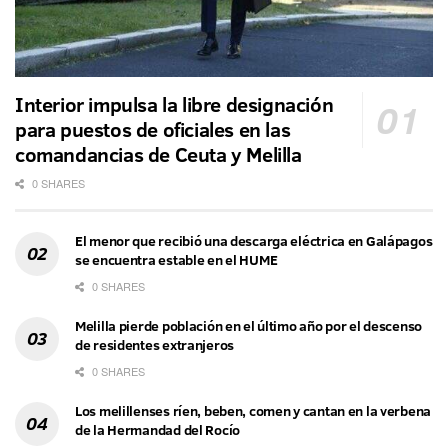
Interior impulsa la libre designación
para puestos de oficiales en las
comandancias de Ceuta y Melilla
0 SHARES
El menor que recibió una descarga eléctrica en Galápagos
se encuentra estable en el HUME
0 SHARES
Melilla pierde población en el último año por el descenso
de residentes extranjeros
0 SHARES
Los melillenses ríen, beben, comen y cantan en la verbena
de la Hermandad del Rocío