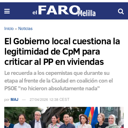
Inicio
»
Noticias
El Gobierno local cuestiona la
legitimidad de CpM para
criticar al PP en viviendas
Le recuerda a los cepemistas que durante su
etapa al frente de la Ciudad en coalición con el
PSOE "no hicieron absolutamente nada"
por
MAJ
27/04/2026 12:38 CEST