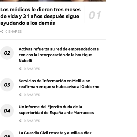
Los médicos le dieron tres meses
de vida y 31 años después sigue
ayudando a los demás
0 SHARES
Activas refuerza su red de emprendedoras
con con la incorporación de la boutique
Nubelli
0 SHARES
Servicios de Información en Melilla se
reafirman en que sí hubo aviso al Gobierno
0 SHARES
Un informe del Ejército duda de la
superioridad de España ante Marruecos
0 SHARES
La Guardia Civil rescata y auxilia a diez