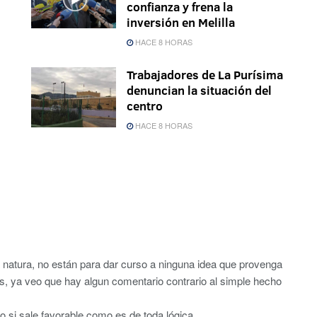
confianza y frena la
inversión en Melilla
HACE 8 HORAS
Trabajadores de La Purísima
denuncian la situación del
centro
HACE 8 HORAS
 natura, no están para dar curso a ninguna idea que provenga
s, ya veo que hay algun comentario contrario al simple hecho
o si sale favorable como es de toda lógica.