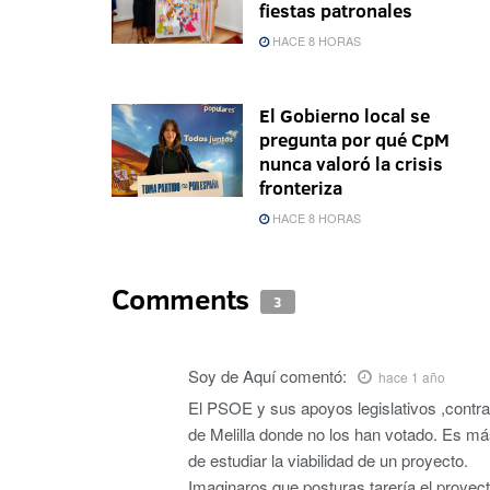
fiestas patronales
HACE 8 HORAS
El Gobierno local se
pregunta por qué CpM
nunca valoró la crisis
fronteriza
HACE 8 HORAS
Comments
3
Soy de Aquí
comentó:
hace 1 año
El PSOE y sus apoyos legislativos ,contra
de Melilla donde no los han votado. Es má
de estudiar la viabilidad de un proyecto.
Imaginaros que posturas tarería el proyect