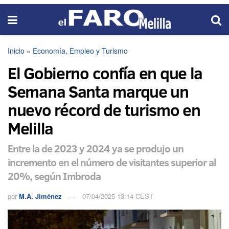
Inicio
»
Economía, Empleo y Turismo
El Gobierno confía en que la
Semana Santa marque un
nuevo récord de turismo en
Melilla
Entre la de 2023 y 2024 ya se produjo un
incremento en el número de visitantes superior al
20%, según Imbroda
por
M.A. Jiménez
07/04/2025 13:14 CEST