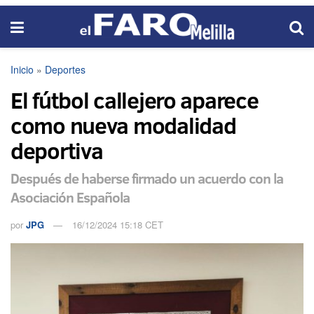
Inicio
»
Deportes
El fútbol callejero aparece
como nueva modalidad
deportiva
Después de haberse firmado un acuerdo con la
Asociación Española
por
JPG
16/12/2024 15:18 CET