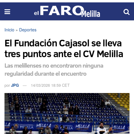
Inicio
»
Deportes
El Fundación Cajasol se lleva
tres puntos ante el CV Melilla
Las melillenses no encontraron ninguna
regularidad durante el encuentro
por
JPG
14/03/2026 18:59 CET