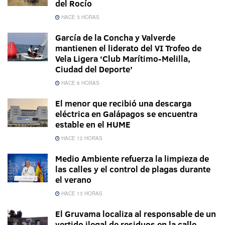
del Rocío
HACE 3 HORAS
García de la Concha y Valverde
mantienen el liderato del VI Trofeo de
Vela Ligera ‘Club Marítimo-Melilla,
Ciudad del Deporte’
HACE 6 HORAS
El menor que recibió una descarga
eléctrica en Galápagos se encuentra
estable en el HUME
HACE 12 HORAS
Medio Ambiente refuerza la limpieza de
las calles y el control de plagas durante
el verano
HACE 13 HORAS
El Gruvama localiza al responsable de un
vertido ilegal de residuos en la calle