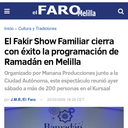
Inicio
»
Cultura y Tradiciones
El Fakir Show Familiar cierra
con éxito la programación de
Ramadán en Melilla
Organizado por Manana Producciones junto a la
Ciudad Autónoma, este espectáculo reunió ayer
sábado a más de 200 personas en el Kursaal
por
J.M.B./El Faro
22/03/2026 18:29 CET