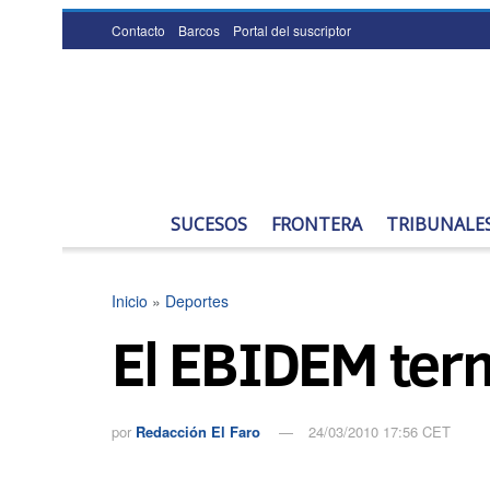
Contacto
Barcos
Portal del suscriptor
SUCESOS
FRONTERA
TRIBUNALE
Inicio
»
Deportes
El EBIDEM ter
por
Redacción El Faro
24/03/2010 17:56 CET