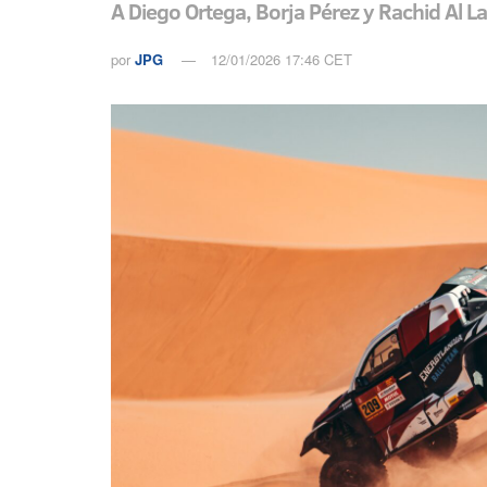
A Diego Ortega, Borja Pérez y Rachid Al La
por
JPG
12/01/2026 17:46 CET