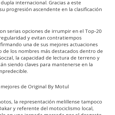
upla internacional. Gracias a este
su progresión ascendente en la clasificación
on serias opciones de irrumpir en el Top-20
 regularidad y evitan contratiempos
á firmando una de sus mejores actuaciones
o de los nombres más destacados dentro de
oczal, la capacidad de lectura de terreno y
stán siendo claves para mantenerse en la
mpredecible.
s mejores de Original By Motul
motos, la representación melillense tampoco
Dakar y referente del motociclismo local,
ple en una jornada marcada por el desgaste.