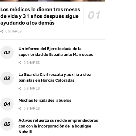
Los médicos le dieron tres meses
de vida y 31 años después sigue
ayudando a los demás
0 SHARES
Un informe del Ejército duda de la
superioridad de España ante Marruecos
0 SHARES
La Guardia Civil rescata y auxilia a diez
bañistas en Horcas Coloradas
0 SHARES
Muchas felicidades, abuelos
0 SHARES
Activas refuerza su red de emprendedoras
con con la incorporación de la boutique
Nubelli