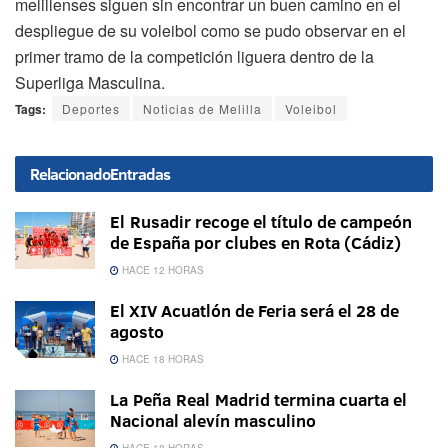
melillenses siguen sin encontrar un buen camino en el
despliegue de su voleibol como se pudo observar en el
primer tramo de la competición liguera dentro de la
Superliga Masculina.
Tags:
Deportes
Noticias de Melilla
Voleibol
Relacionado
Entradas
El Rusadir recoge el título de campeón
de España por clubes en Rota (Cádiz)
HACE 12 HORAS
El XIV Acuatlón de Feria será el 28 de
agosto
HACE 18 HORAS
La Peña Real Madrid termina cuarta el
Nacional alevín masculino
HACE 18 HORAS