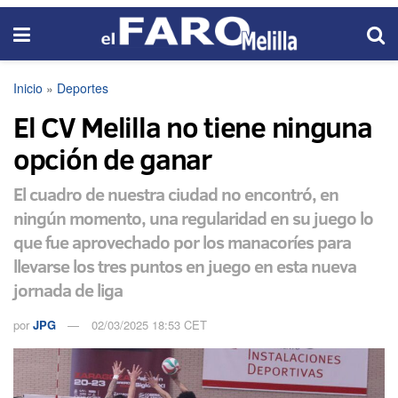
Inicio
»
Deportes
El CV Melilla no tiene ninguna
opción de ganar
El cuadro de nuestra ciudad no encontró, en
ningún momento, una regularidad en su juego lo
que fue aprovechado por los manacoríes para
llevarse los tres puntos en juego en esta nueva
jornada de liga
por
JPG
02/03/2025 18:53 CET