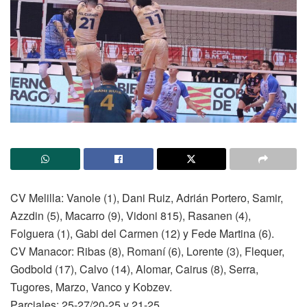
CV Melilla: Vanole (1), Dani Ruiz, Adrián Portero, Samir,
Azzdin (5), Macarro (9), Vidoni 815), Rasanen (4),
Folguera (1), Gabi del Carmen (12) y Fede Martina (6).
CV Manacor: Ribas (8), Romaní (6), Lorente (3), Flequer,
Godbold (17), Calvo (14), Alomar, Cairus (8), Serra,
Tugores, Marzo, Vanco y Kobzev.
Parciales: 25-27/20-25 y 21-25