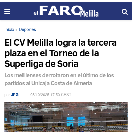
Inicio
»
Deportes
El CV Melilla logra la tercera
plaza en el Torneo de la
Superliga de Soria
Los melillenses derrotaron en el último de los
partidos al Unicaja Costa de Almería
por
JPG
05/10/2025 17:50 CEST