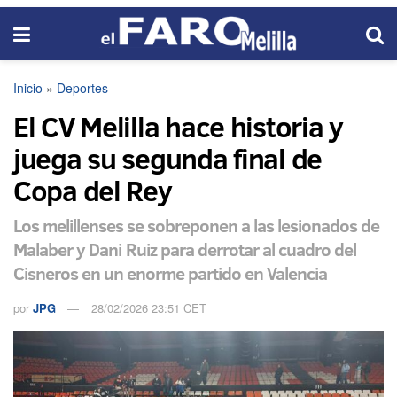
Inicio
»
Deportes
El CV Melilla hace historia y
juega su segunda final de
Copa del Rey
Los melillenses se sobreponen a las lesionados de
Malaber y Dani Ruiz para derrotar al cuadro del
Cisneros en un enorme partido en Valencia
por
JPG
28/02/2026 23:51 CET