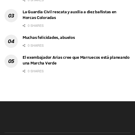
La Guardia Civil rescata y auxilia a diez bañistas en
Horcas Coloradas
0 SHARES
Muchas felicidades, abuelos
0 SHARES
El exembajador Arias cree que Marruecos está planeando
una Marcha Verde
0 SHARES