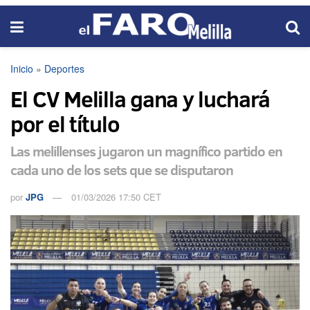
Inicio
»
Deportes
El CV Melilla gana y luchará
por el título
Las melillenses jugaron un magnífico partido en
cada uno de los sets que se disputaron
por
JPG
01/03/2026 17:50 CET