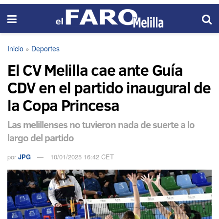
Inicio
»
Deportes
El CV Melilla cae ante Guía
CDV en el partido inaugural de
la Copa Princesa
Las melillenses no tuvieron nada de suerte a lo
largo del partido
por
JPG
10/01/2025 16:42 CET