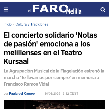
Inicio
»
Cultura y Tradiciones
El concierto solidario 'Notas
de pasión' emociona a los
melillenses en el Teatro
Kursaal
La Agrupación Musical de la Flagelación estrenó la
marcha 'Te llevamos por siempre' en memoria a
Francisco Ramos Vidal
por
Paula del Campo
30/03/2025 13:32 CEST