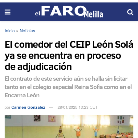
Inicio
»
Noticias
El comedor del CEIP León Solá
ya se encuentra en proceso
de adjudicación
El contrato de este servicio aún se halla sin licitar
tanto en el colegio especial Reina Sofia como en el
Encarna León
por
Carmen González
28/01/2025 13:23 CET