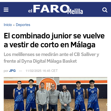
Inicio
»
Deportes
El combinado junior se vuelve
a vestir de corto en Málaga
Los melillenses se medirán ante el CB Salliver y
frente al Dyna Digital Málaga Basket
por
JPG
11/02/2025 16:45 CET