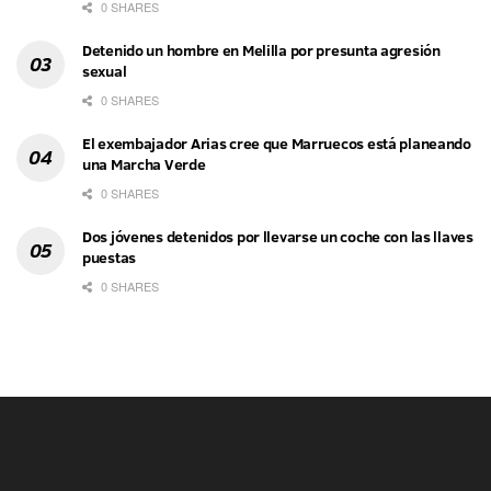
0 SHARES
Detenido un hombre en Melilla por presunta agresión
sexual
0 SHARES
El exembajador Arias cree que Marruecos está planeando
una Marcha Verde
0 SHARES
Dos jóvenes detenidos por llevarse un coche con las llaves
puestas
0 SHARES