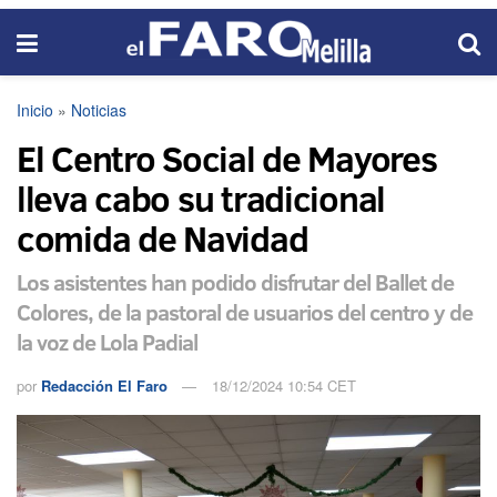
Inicio
»
Noticias
El Centro Social de Mayores
lleva cabo su tradicional
comida de Navidad
Los asistentes han podido disfrutar del Ballet de
Colores, de la pastoral de usuarios del centro y de
la voz de Lola Padial
por
Redacción El Faro
18/12/2024 10:54 CET