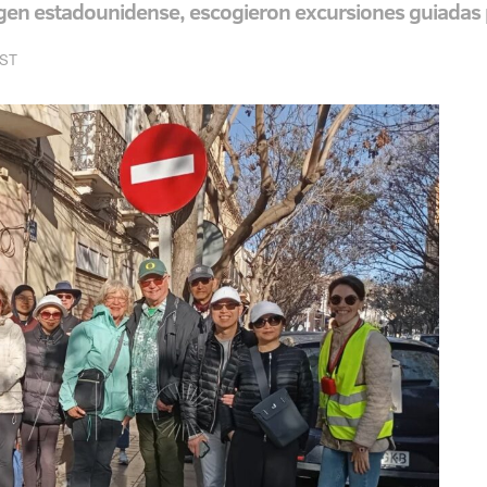
rigen estadounidense, escogieron excursiones guiadas 
EST