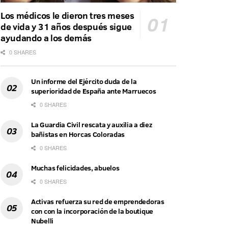
Los médicos le dieron tres meses
de vida y 31 años después sigue
ayudando a los demás
0 SHARES
Un informe del Ejército duda de la
superioridad de España ante Marruecos
0 SHARES
La Guardia Civil rescata y auxilia a diez
bañistas en Horcas Coloradas
0 SHARES
Muchas felicidades, abuelos
0 SHARES
Activas refuerza su red de emprendedoras
con con la incorporación de la boutique
Nubelli