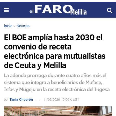
Inicio
»
Noticias
El BOE amplía hasta 2030 el
convenio de receta
electrónica para mutualistas
de Ceuta y Melilla
La adenda prorroga durante cuatro años más el
sistema que integra a beneficiarios de Muface,
Isfas y Mugeju en la receta electrónica del Ingesa
por
Tania Chocrón
11/05/2026 10:00 CEST