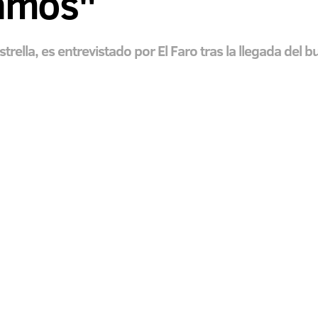
camos"
rella, es entrevistado por El Faro tras la llegada del b