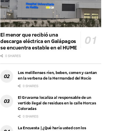
El menor que recibió una
descarga eléctrica en Galápagos
se encuentra estable en el HUME
0 SHARES
Los melillenses ríen, beben, comen y cantan
en la verbena de la Hermandad del Rocío
0 SHARES
El Gruvama localiza al responsable de un
vertido ilegal de residuos en la calle Horcas
Coloradas
0 SHARES
La Encuesta | ¿Qué haría usted con los