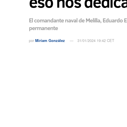
eso nos dedi
El comandante naval de Melilla, Eduardo Est
permanente
por
Miriam González
31/01/2024 19:42 CET