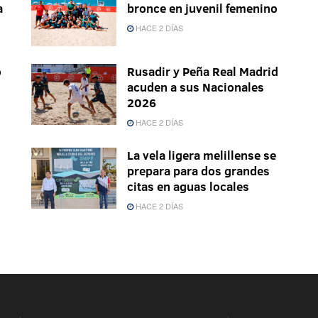
a
bronce en juvenil femenino
HACE 2 DÍAS
o
Rusadir y Peña Real Madrid
acuden a sus Nacionales
2026
HACE 2 DÍAS
La vela ligera melillense se
prepara para dos grandes
citas en aguas locales
HACE 2 DÍAS