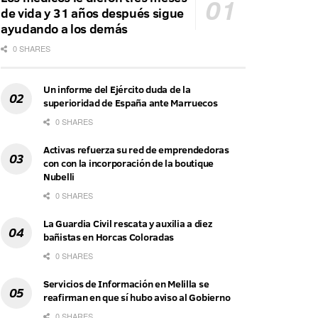
de vida y 31 años después sigue
ayudando a los demás
0 SHARES
Un informe del Ejército duda de la
superioridad de España ante Marruecos
0 SHARES
Activas refuerza su red de emprendedoras
con con la incorporación de la boutique
Nubelli
0 SHARES
La Guardia Civil rescata y auxilia a diez
bañistas en Horcas Coloradas
0 SHARES
Servicios de Información en Melilla se
reafirman en que sí hubo aviso al Gobierno
0 SHARES