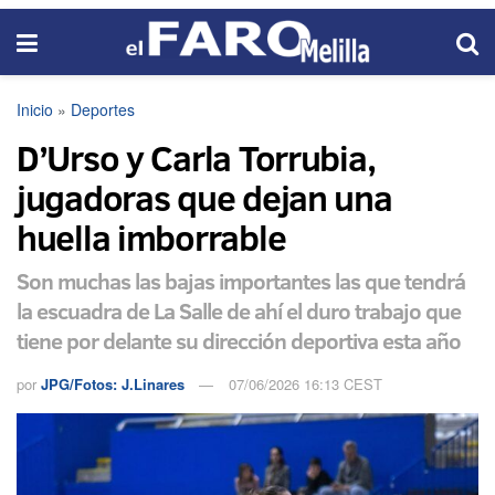
Inicio
»
Deportes
D’Urso y Carla Torrubia,
jugadoras que dejan una
huella imborrable
Son muchas las bajas importantes las que tendrá
la escuadra de La Salle de ahí el duro trabajo que
tiene por delante su dirección deportiva esta año
por
JPG/Fotos: J.Linares
07/06/2026 16:13 CEST