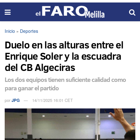
Inicio
»
Deportes
Duelo en las alturas entre el
Enrique Soler y la escuadra
del CB Algeciras
Los dos equipos tienen suficiente calidad como
para ganar el partido
por
JPG
14/11/2025 16:01 CET