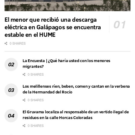
El menor que recibió una descarga
eléctrica en Galápagos se encuentra
estable en el HUME
0 SHARES
La Encuesta | ¿Qué haría usted con los menores
migrantes?
0 SHARES
Los melillenses ríen, beben, comen y cantan en la verbena
de la Hermandad del Rocío
0 SHARES
El Gruvama localiza al responsable de un vertido ilegal de
residuos en la calle Horcas Coloradas
0 SHARES