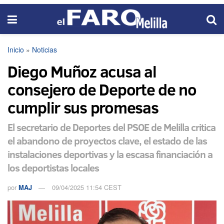
Inicio
»
Noticias
Diego Muñoz acusa al
consejero de Deporte de no
cumplir sus promesas
El secretario de Deportes del PSOE de Melilla critica
el abandono de proyectos clave, el estado de las
instalaciones deportivas y la escasa financiación a
los deportistas locales
por
MAJ
09/04/2025 11:54 CEST