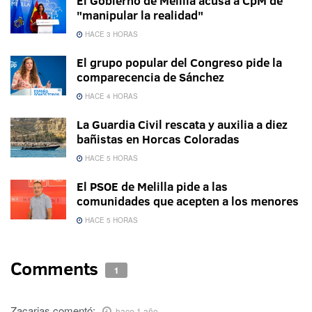
El Gobierno de Melilla acusa a CpM de
"manipular la realidad"
HACE 3 HORAS
El grupo popular del Congreso pide la
comparecencia de Sánchez
HACE 4 HORAS
La Guardia Civil rescata y auxilia a diez
bañistas en Horcas Coloradas
HACE 5 HORAS
El PSOE de Melilla pide a las
comunidades que acepten a los menores
HACE 5 HORAS
Comments
1
Zacarias
comentó:
hace 1 año